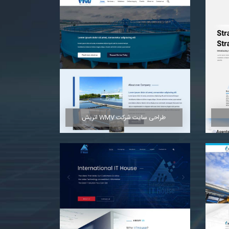
مشاهده
طراحی سایت شرکت WMV اتریش