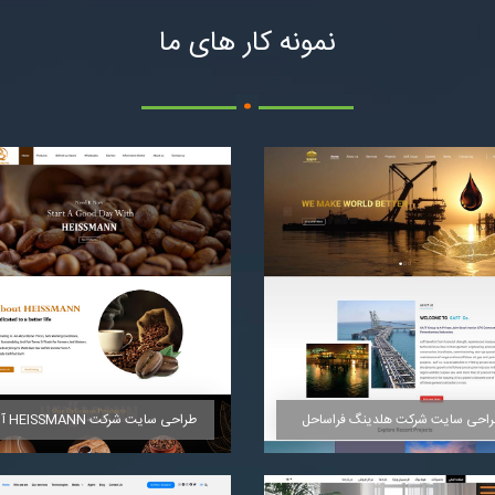
نمونه کار های ما
.
احی سایت شرکت هلدینگ فراساحل
طراحی سایت شرکت HEISSMANN آلمان