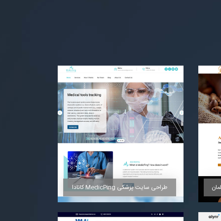
طراحی سایت پزشکی MedicPing کانادا