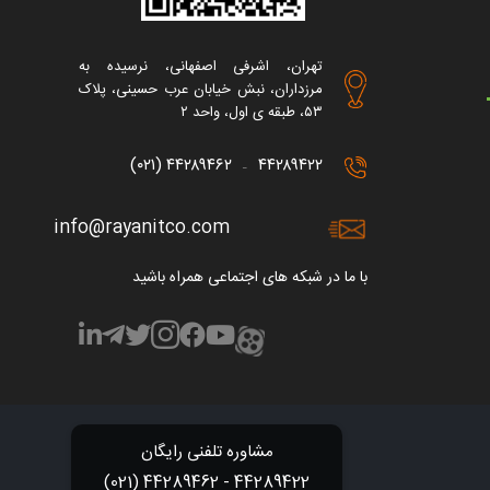
تهران، اشرفی اصفهانی، نرسیده به
مرزداران، نبش خیابان عرب حسینی، پلاک
۵۳، طبقه ی اول، واحد ۲
۴۴۲۸۹۴۶۲ (۰۲۱)
۴۴۲۸۹۴۲۲
–
info@rayanitco.com
با ما در شبکه های اجتماعی همراه باشید
44289422 - 44289462 (021)