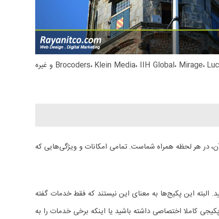
سایت در هلند از لحاظ گستردگی و کاربردی بودن و همچنین هزینه‌ها در مقایسه با برترین شرکت‌های طراحی سایت در این کشور مثل Brocoders، Klein Media، IIH Global، Mirage، Lucdigi و غیره
آن، در هر لحظه همراه شماست. تمامی امکانات و ویژگی‌هایی که
 را انتخاب نمایید. البته این پکیج‌ها به معنای این نیستند که فقط خدمات گفته
کیجی کاملا اختصاصی داشته باشید یا اینکه برخی خدمات را به