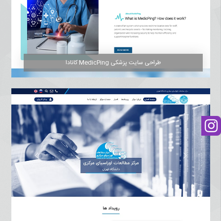
طراحی سایت پزشکی MedicPing کانادا