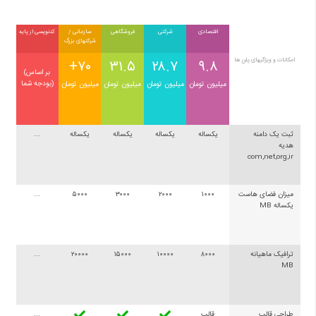
اقتصادی
شرکتی
فروشگاهی
سازمانی /
کدنویسی از پایه
شرکتهای بزرگ
امکانات و ویژگیهای پلن ها
۹.۸
۲۸.۷
۳۱.۵
+۷۰
(بر اساس
بودجه شما)
میلیون تومان
میلیون تومان
میلیون تومان
میلیون تومان
ثبت یک دامنه
یکساله
یکساله
یکساله
یکساله
...
هدیه
com,net,org,ir
میزان فضای هاست
۱۰۰۰
۲۰۰۰
۳۰۰۰
۵۰۰۰
...
یکساله MB
ترافیک ماهیانه
۸۰۰۰
۱۰۰۰۰
۱۵۰۰۰
۲۰۰۰۰
...
MB
طراحی قالب
قالب
...