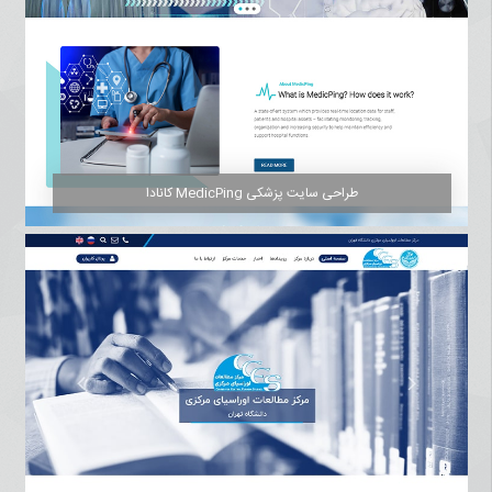
طراحی سایت پزشکی MedicPing کانادا