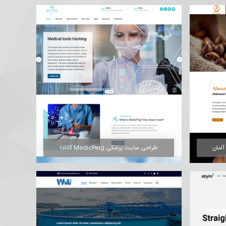
طراحی سایت پزشکی MedicPing کانادا