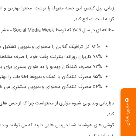
زمانی بیل گیتس این جمله معروف را نوشت: محتوا بهترین و اصل
گزینه است اصلاح کند.
مطالعه ای در سال 2019 که توسط Social Media Week منتشر گردید که آمار و ارقام شگفت انگیزی زیر را در مورد آینده بازاریابی با محتوای ویدیویی اعلام کرد:
۸۲% کل ترافیک آنلاین را محتوای ویدیویی تشکیل خواهد داد.
۷۸% کاربران روزانه اینترنت وقت خود را صرف مشاهده ویدیوها می کنند
۷۲% مصرف کنندگان ویدیو را به عنوان بستری برای یادگیری در مورد محصولات و خدمات شرکت ترجیح می دهند.
۹۵% مصرف کنندگان با کمک ویدیوها اطلاعات را بهتر به خاطر می آورند.
۵۴% مصرف کنندگان محتوای ویدیویی بیشتری می خواهند.
بازاریابی ویدیویی شیوه مؤثری از محتواست چرا که از حس های ب
مشاوره رایگان
کند.
گوشی های هوشمند شما دوربین هایی دارند که می توانند ویدی